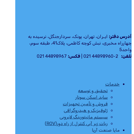
آدرس دفتر:
ایـران، تهران، پونک، سردارجنگل، نرسيده به
چهارراه مخبری، نبش کوچه کاظمی، پلاک41، طبقه سوم،
واحد5
تلفن:
2-44898960 021 |
فکس:
44898967 021
خدمات
تحقیق و توسعه
ساید اسکن سونار
فروش و تأمین تجهیزات
ژئوفیزیک و هیدروگرافی
سیستم مانیتورینگ لایروبی
ربات زیر آبی کنترل از راه دور(ROV)
مایا صنعت آریا