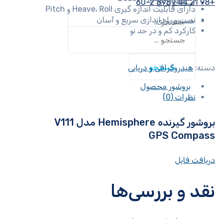
+98 21 44 8989 60-2
جستجو برای:
دارای قابلیت اندازه گیری Heave، Roll و Pitch
نصب و راه اندازی سریع و آسان
جستجو برای:
کارکرد کم و در حد نو
دسته:
هیدروگرافی و دریایی
بروشور محصول
نظرات (0)
بروشور گیرنده Hemisphere مدل V111
GPS Compass
دریافت فایل
نقد و بررسی‌ها