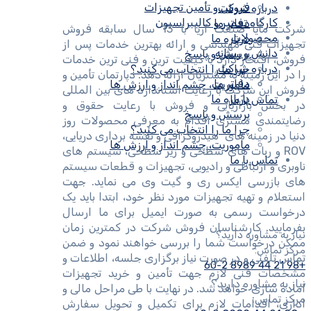
فروش و تأمین تجهیزات
درباره شرکت
کارگاه تعمیر و کالیبراسیون
دفاتر ما
شرکت مایا صنعت آریا با 13 سال سابقه فروش
محصولات
درباره ما
تجهیزات فنی مهندسی و ارائه بهترین خدمات پس از
دانش و رسانه
پرسش و پاسخ
فروش، افتخار دارد با کیفیت ترین و فنی ترین خدمات
درباره شرکت
چرا ما را انتخاب می کنید؟
را در این زمینه به مشتریان ارائه دهد. دپارتمان تأمین و
دفاتر ما
ماموریت، چشم انداز و ارزش ها
فروش این شرکت با رعایت استاندارد های بین المللی
درباره ما
تماس با ما
در بخش بازاریابی و فروش با رعایت حقوق و
پرسش و پاسخ
رضایتمندی مشتری اقدام به معرفی محصولات روز
چرا ما را انتخاب می کنید؟
دنیا در زمینه های هیدروگرافی و نقشه برداری دریایی،
ماموریت، چشم انداز و ارزش ها
ROV و ربات های سطحی و زیر سطحی، سیستم های
تماس با ما
ناوبری و ارتباطی و رادیویی، تجهیزات و قطعات سیستم
های بازرسی ایکس ری و گیت وی می نماید. جهت
استعلام و تهیه تجهیزات مورد نظر خود، ابتدا باید یک
درخواست رسمی به صورت ایمیل برای ما ارسال
بفرمایید. کارشناسان فروش شرکت در کمترین زمان
نیاز به مشاوره دارید؟
ممکن درخواست شما را بررسی خواهند نمود و ضمن
مرکز تماس:
تماس تلفنی و در صورت نیاز برگزاری جلسه، اطلاعات و
+98 21 44 8989 60-2
مشخصات فنی لازم جهت تأمین و خرید تجهیزات
نیاز به مشاوره دارید؟
آماده سازی خواهد شد. در نهایت با طی مراحل مالی و
مرکز تماس:
اداری، اقدامات لازم برای تکمیل و تحویل سفارش