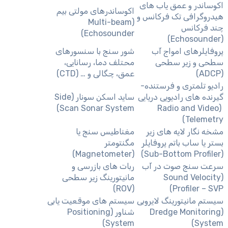
اکوساندر و عمق یاب های
اکوساندرهای مولتی بیم
هیدروگرافی تک فرکانس و
(Multi-beam
چند فرکانس
Echosounder)
(Echosounder)
پروفایلرهای امواج آب
شور سنج با سنسورهای
سطحی و زیر سطحی
محتلف دما، رسانایی،
(ADCP)
عمق، چگالی و … (CTD)
رادیو تلمتری و فرستنده-
گیرنده های رادیویی دریایی
ساید اسکن سونار (Side
Scan Sonar System)
(Radio and Video
Telemetry)
مشخه نگار لایه های زیر
مغناطیس سنج یا
بستر یا ساب باتم پروفایلر
مگنتومتر
(Magnetometer)
(Sub-Bottom Profiler)
سرعت سنج صوت در آب
ربات های بازرسی و
(Sound Velocity
مانیتورینگ زیر سطحی
(ROV)
Profiler – SVP)
سیستم مانیتورینگ لایروبی
سیستم های موقعیت یابی
(Dredge Monitoring
شناور (Positioning
System)
System)