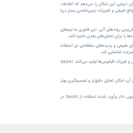
ققان و مهندسان دریایی این امکان را می‌دهد که اطلاعات
وانع طبیعی و تغییرات زمین‌شناسی بستر دریا
یش‌بینی روندهای آتی. این فناوری به تیم‌های
ا را برای تحلیل‌های بعدی ذخیره کنند.
ق، از GeoAI برای تشخیص تغییرات ناشی از بلایای طبیعی و پدیده‌های منطقه‌ای نیز استفاده
علاوه بر این، بسیاری از سازمان‌های دریایی از مجموعه‌ای از حسگرها استفاده می‌کنند که داده‌های عظیمی درباره بیولوژی، شیمی و فیزیک اقیانوس‌ها تولید می‌کنند. GeoAI
عمیق آن، امکان تحلیل دقیق‌تر و تصمیم‌گیری بهتر
با توجه به اینکه حدود ۷۰٪ تجارت جهانی توسط حمل‌ونقل دریایی انجام می‌شود و ارزش اقتصاد آبی سالانه بین ۳ تا ۶ تریلیون دلار برآورد شده، استفاده از GeoAI در