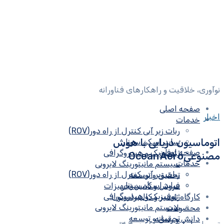
نوآوری، خلاقیت و راهکارهای فناورانه
صفحه اصلی
اخبار
خدمات
ربات زیر آبی کنترل از راه دور(ROV)
اتوماسیون دریایی با هوش
ساید اسکن سونار
صفحه اصلی
ژئوفیزیک و هیدروگرافی
مصنوعیOcean Aero
خدمات
سیستم مانیتورینگ لایروبی
ربات زیر آبی کنترل از راه دور(ROV)
تحقیق و توسعه
ساید اسکن سونار
فروش و تأمین تجهیزات
ژئوفیزیک و هیدروگرافی
کارگاه تعمیر و کالیبراسیون
سیستم مانیتورینگ لایروبی
محصولات
تحقیق و توسعه
دانش و رسانه