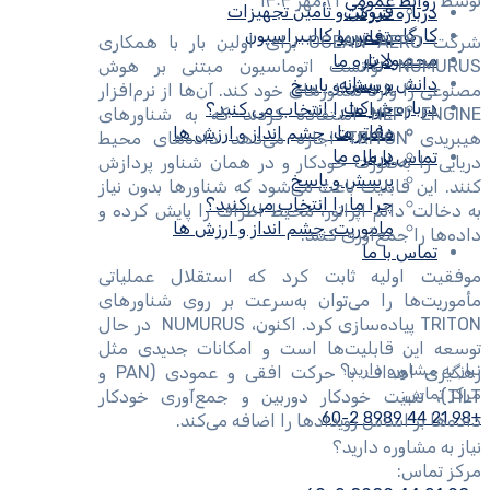
توسط
روابط عمومی
۲۱ مهر ۱۴۰۴
فروش و تأمین تجهیزات
درباره شرکت
کارگاه تعمیر و کالیبراسیون
دفاتر ما
شرکت OCEAN AERO برای اولین بار با همکاری
محصولات
درباره ما
NUMURUS توانست اتوماسیون مبتنی بر هوش
دانش و رسانه
پرسش و پاسخ
مصنوعی را وارد شناورهای خود کند. آن‌ها از نرم‌افزار
درباره شرکت
چرا ما را انتخاب می کنید؟
NEPI ENGINE استفاده کردند که به شناورهای
دفاتر ما
ماموریت، چشم انداز و ارزش ها
هیبریدی TRITON اجازه می‌دهد داده‌های محیط
درباره ما
تماس با ما
دریایی را به‌صورت خودکار و در همان شناور پردازش
پرسش و پاسخ
کنند. این قابلیت باعث می‌شود که شناورها بدون نیاز
چرا ما را انتخاب می کنید؟
به دخالت دائم اپراتور، محیط اطراف را پایش کرده و
ماموریت، چشم انداز و ارزش ها
داده‌ها را جمع‌آوری کنند.
تماس با ما
موفقیت اولیه ثابت کرد که استقلال عملیاتی
مأموریت‌ها را می‌توان به‌سرعت بر روی شناورهای
TRITON پیاده‌سازی کرد. اکنون، NUMURUS در حال
توسعه این قابلیت‌ها است و امکانات جدیدی مثل
نیاز به مشاوره دارید؟
رهگیری اهداف با حرکت افقی و عمودی (PAN و
مرکز تماس:
TILT)، تثبیت خودکار دوربین و جمع‌آوری خودکار
+98 21 44 8989 60-2
داده‌ها بر اساس رویدادها را اضافه می‌کند.
نیاز به مشاوره دارید؟
مرکز تماس: