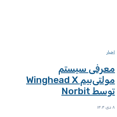
اخبار
معرفی سیستم
مولتی‌بیم Winghead X
توسط Norbit
۸ دی ۱۴۰۴