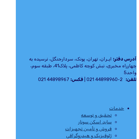
آدرس دفتر:
ایـران، تهران، پونک، سردارجنگل، نرسيده به
چهارراه مخبری، نبش کوچه کاظمی، پلاک41، طبقه سوم،
واحد5
تلفن:
2-44898960 021 |
فکس:
44898967 021
خدمات
تحقیق و توسعه
ساید اسکن سونار
فروش و تأمین تجهیزات
ژئوفیزیک و هیدروگرافی